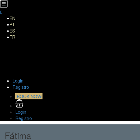
EN
PT
ES
FR
Home
Sobre Nosotros
Tours
Translados
Curiosidades
Contacto
Login
Registro
BOOK NOW!
Login
Registro
Fátima